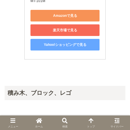
MT-101M
Amazonで見る
楽天市場で見る
Yahoo!ショッピングで見る
積み木、ブロック、レゴ
積み木からブロック、ブロックが好きな子にはレゴへとス
メニュー
ホーム
検索
トップ
サイドバー