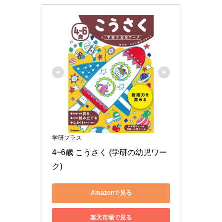
学研プラス
4~6歳 こうさく (学研の幼児ワー
ク)
Amazonで見る
楽天市場で見る