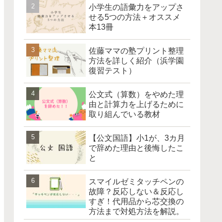
小学生の語彙力をアップさ
せる5つの方法＋オススメ
本13冊
佐藤ママの塾プリント整理
方法を詳しく紹介（浜学園
復習テスト）
公文式（算数）をやめた理
由と計算力を上げるために
取り組んでいる教材
【公文国語】小1が、3カ月
で辞めた理由と後悔したこ
と
スマイルゼミタッチペンの
故障？反応しない＆反応し
すぎ！代用品から芯交換の
方法まで対処方法を解説。