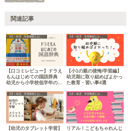
関連記事
0才～幼児 学習教材とおもちゃ
0才～幼児 学習教材とおもちゃ
【口コミレビュー】ドラえ
【小1の親の後悔/学習編】
もんはじめての国語辞典
幼児期に取り組めばよかっ
幼児から小学校低学年の語
た教育・習い事4選
彙力を高めよう
0才～幼児 学習教材とおもちゃ
0才～幼児 学習教材とおもちゃ
【幼児のタブレット学習】
リアル！こどもちゃれんじ