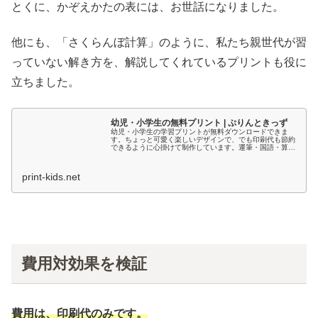
とくに、かぞえかたの表には、お世話になりました。
他にも、「さくらんぼ計算」のように、私たち親世代が習
っていない解き方を、解説してくれているプリントも役に
立ちました。
幼児・小学生の無料プリント | ぷりんときっず
幼児・小学生の学習プリントが無料ダウンロードできま
す。ちょっと可愛く楽しいデザインで、でも印刷代も節約
できるように心掛けて制作しています。運筆・国語・算数
プリントなど全部無料で配布してますので使い倒しちゃっ
て下さい。
print-kids.net
費用対効果を検証
費用は、印刷代のみです。